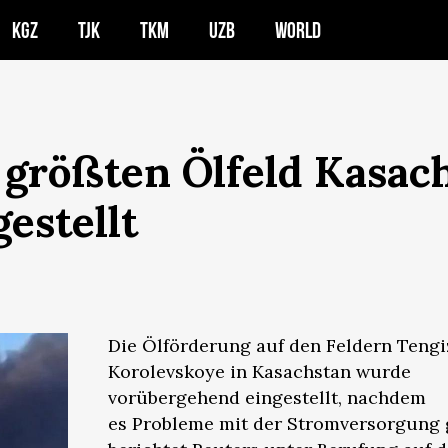
KGZ
TJK
TKM
UZB
WORLD
 größten Ölfeld Kasac
estellt
Die Ölförderung auf den Feldern Teng
Korolevskoye in Kasachstan wurde
vorübergehend eingestellt, nachdem
es Probleme mit der Stromversorgung 