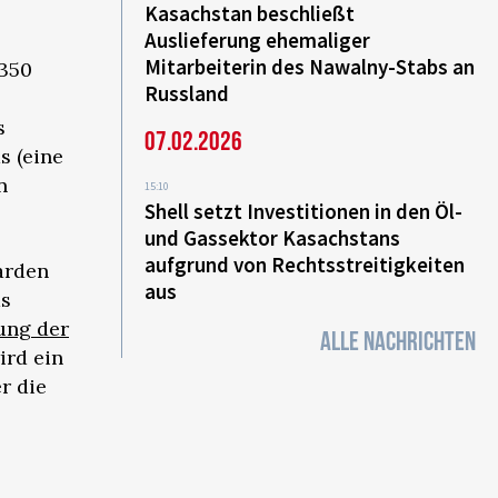
Kasachstan beschließt
Auslieferung ehemaliger
Mitarbeiterin des Nawalny-Stabs an
 350
Russland
s
07.02.2026
s (eine
n
15:10
Shell setzt Investitionen in den Öl-
und Gassektor Kasachstans
aufgrund von Rechtsstreitigkeiten
iarden
aus
as
ung der
ALLE NACHRICHTEN
ird ein
r die