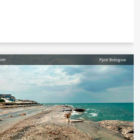
ber
Pjotr Bologow