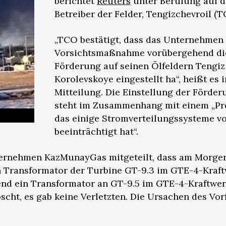
berichtet
Reuters
unter Berufung auf 
Betreiber der Felder, Tengizchevroil (T
„TCO bestätigt, dass das Unternehmen 
Vorsichtsmaßnahme vorübergehend di
Förderung auf seinen Ölfeldern Tengi
Korolevskoye eingestellt ha“, heißt es i
Mitteilung. Die Einstellung der Förder
steht im Zusammenhang mit einem „Pr
das einige Stromverteilungssysteme vo
beeinträchtigt hat“.
ternehmen KazMunayGas mitgeteilt, dass am Morgen
n Transformator der Turbine GT-9.3 im GTE-4-Kraf
end ein Transformator an GT-9.5 im GTE-4-Kraftwe
scht, es gab keine Verletzten. Die Ursachen des Vorf