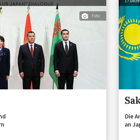
17 Dez
Foto
Sak
und
Die A
rn
an Ja