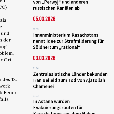
den
von „Perwyj“ und anderen
CO).
russischen Kanälen ab
05.03.2026
als
e
19:39
z und
Innenministerium Kasachstans
n der
nennt Idee zur Strafmilderung für
ung
Söldnertum „rational“
oblem,
03.03.2026
r Ort
21:36
Zentralasiatische Länder bekunden
 des 18.
Iran Beileid zum Tod von Ajatollah
twerk
Chamenei
rk Feuer
21:22
alls
In Astana wurden
Evakuierungsrouten für
Kasachstaner aus dem Nahen