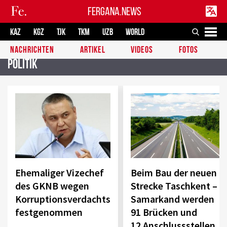
FERGANA.NEWS
KAZ
KGZ
TJK
TKM
UZB
WORLD
NACHRICHTEN
ARTIKEL
VIDEOS
FOTOS
Politik
Ehemaliger Vizechef
Beim Bau der neuen
des GKNB wegen
Strecke Taschkent –
Korruptionsverdachts
Samarkand werden
festgenommen
91 Brücken und
12 Anschlussstellen