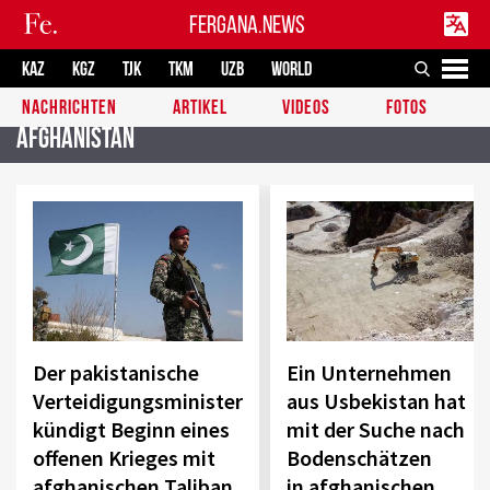
FERGANA.NEWS
KAZ
KGZ
TJK
TKM
UZB
WORLD
NACHRICHTEN
ARTIKEL
VIDEOS
FOTOS
Afghanistan
Der pakistanische
Ein Unternehmen
Verteidigungsminister
aus Usbekistan hat
kündigt Beginn eines
mit der Suche nach
offenen Krieges mit
Bodenschätzen
afghanischen Taliban
in afghanischen