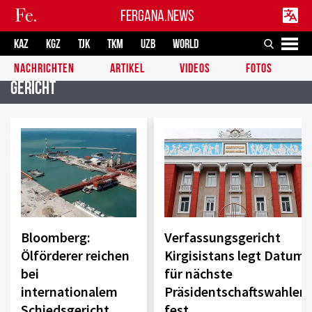
FERGANA.NEWS
KAZ
KGZ
TJK
TKM
UZB
WORLD
NACHRICHTEN
ARTIKEL
VIDEOS
FOTOS
Gericht
Bloomberg:
Verfassungsgericht
Ölförderer reichen
Kirgisistans legt Datum
bei
für nächste
internationalem
Präsidentschaftswahlen
Schiedsgericht
fest