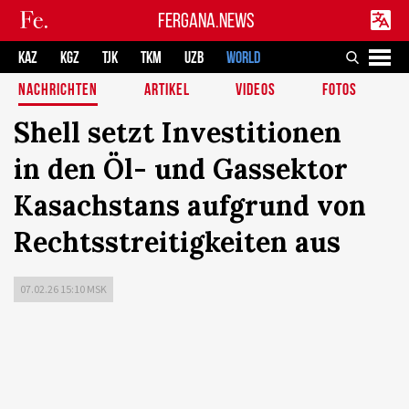
FERGANA.NEWS
KAZ
KGZ
TJK
TKM
UZB
WORLD
NACHRICHTEN
ARTIKEL
VIDEOS
FOTOS
Shell setzt Investitionen
in den Öl- und Gassektor
Kasachstans aufgrund von
Rechtsstreitigkeiten aus
07.02.26 15:10 MSK