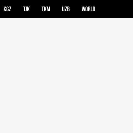
KGZ
TJK
TKM
UZB
WORLD