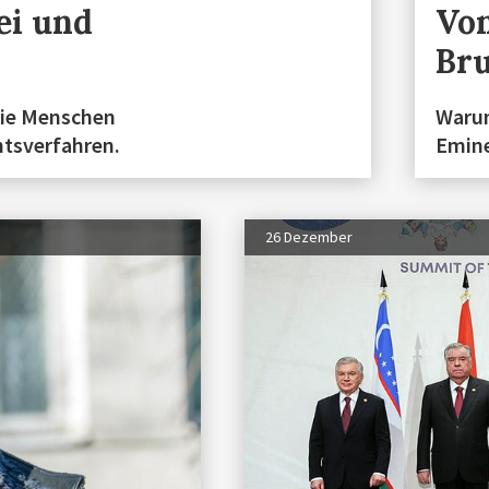
ei und
Von
Br
die Menschen
Warum
htsverfahren.
Emine
26 Dezember