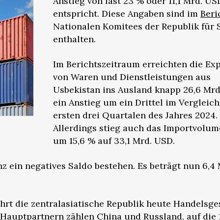
Anstieg von fast 23 % oder 11,1 Mrd. US
entspricht. Diese Angaben sind im
Beri
Nationalen Komitees der Republik für S
enthalten.
Im Berichtszeitraum erreichten die Ex
von Waren und Dienstleistungen aus
Usbekistan ins Ausland knapp 26,6 Mrd
ein Anstieg um ein Drittel im Vergleic
ersten drei Quartalen des Jahres 2024.
Allerdings stieg auch das Importvolu
um 15,6 % auf 33,1 Mrd. USD.
nz ein negatives Saldo bestehen. Es beträgt nun 6,4 
ührt die zentralasiatische Republik heute Handelsge
 Hauptpartnern zählen China und Russland, auf die 