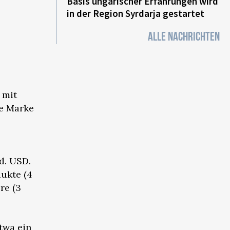
Basis ungarischer Erfahrungen wird
in der Region Syrdarja gestartet
ALLE NACHRICHTEN
 mit
ie Marke
d. USD.
dukte (4
re (3
twa ein