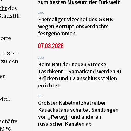
D
zum besten Museum der Turkwelt
cht
des
13:39
tatistik
Ehemaliger Vizechef des GKNB
wegen Korruptionsverdachts
festgenommen
porte
07.03.2026
. USD –
15:55
h zu den
Beim Bau der neuen Strecke
Taschkent – Samarkand werden 91
men
Brücken und 12 Anschlussstellen
errichtet
15:51
Mrd.
Größter Kabelnetzbetreiber
Kasachstans schaltet Sendungen
von „Perwyj“ und anderen
schäfte
russischen Kanälen ab
19 %