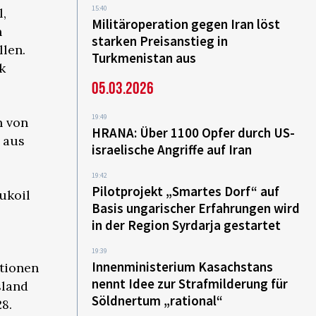
15:40
l,
Militäroperation gegen Iran löst
n
starken Preisanstieg in
llen.
Turkmenistan aus
k
05.03.2026
19:49
n von
HRANA: Über 1100 Opfer durch US-
 aus
israelische Angriffe auf Iran
19:42
Pilotprojekt „Smartes Dorf“ auf
ukoil
Basis ungarischer Erfahrungen wird
in der Region Syrdarja gestartet
19:39
Innenministerium Kasachstans
tionen
nennt Idee zur Strafmilderung für
sland
Söldnertum „rational“
8.