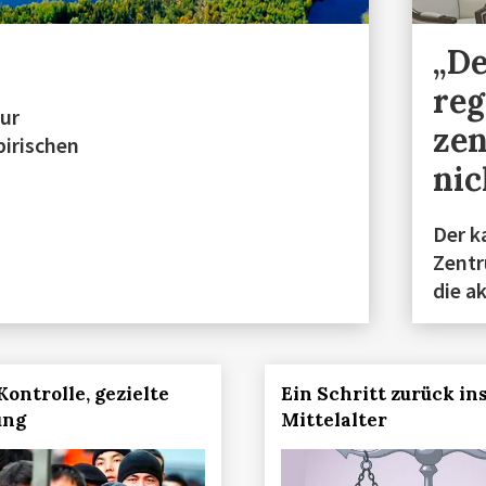
„D
reg
zur
zen
birischen
nic
Der k
Zentr
die a
Kontrolle, gezielte
Ein Schritt zurück in
ung
Mittelalter