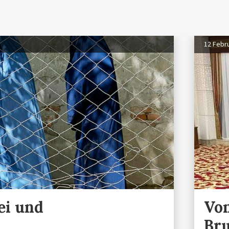
12 Febr
ei und
Von
Br