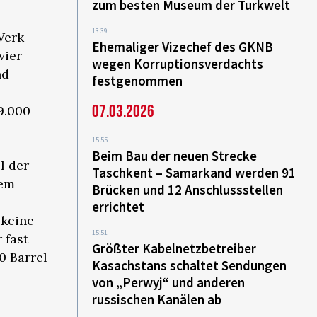
zum besten Museum der Turkwelt
13:39
Werk
Ehemaliger Vizechef des GKNB
vier
wegen Korruptionsverdachts
nd
festgenommen
07.03.2026
9.000
15:55
Beim Bau der neuen Strecke
l der
Taschkent – Samarkand werden 91
dem
Brücken und 12 Anschlussstellen
errichtet
 keine
15:51
 fast
Größter Kabelnetzbetreiber
0 Barrel
Kasachstans schaltet Sendungen
von „Perwyj“ und anderen
russischen Kanälen ab