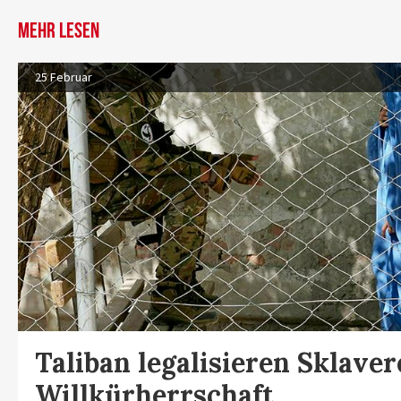
Mehr lesen
25 Februar
Taliban legalisieren Sklaver
Willkürherrschaft