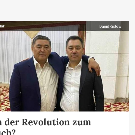
uar
Daniil Kislow
 der Revolution zum
uch?