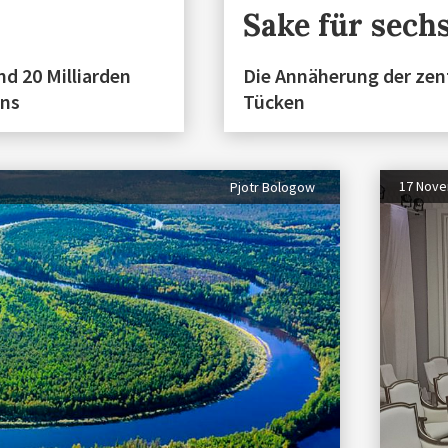
Sake für sech
nd 20 Milliarden
Die Annäherung der zent
ens
Tücken
17 Nov
Pjotr Bologow