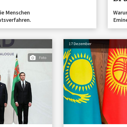
die Menschen
Warum
htsverfahren.
Emine
17 Dezember
Foto