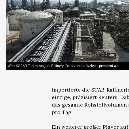
Werk SOCAR Turkey Aegean Refinery. Foto von der Website president.az
importierte die STAR-Raffineri
einzige, präzisiert Reuters. D
das gesamte Rohstoffvolumen a
pro Tag.
Ein weiterer großer Player au