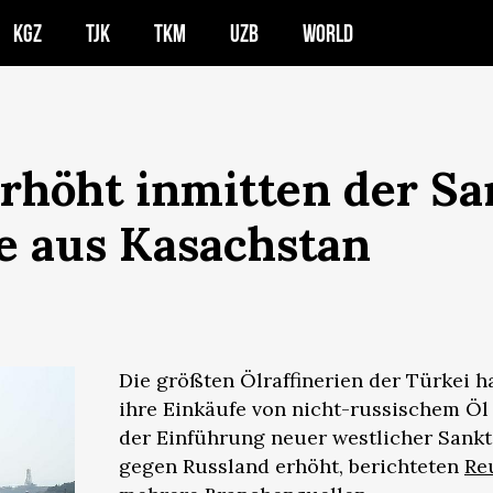
KGZ
TJK
TKM
UZB
WORLD
erhöht inmitten der S
e aus Kasachstan
Die größten Ölraffinerien der Türkei 
ihre Einkäufe von nicht-russischem Öl
der Einführung neuer westlicher Sank
gegen Russland erhöht, berichteten
Re