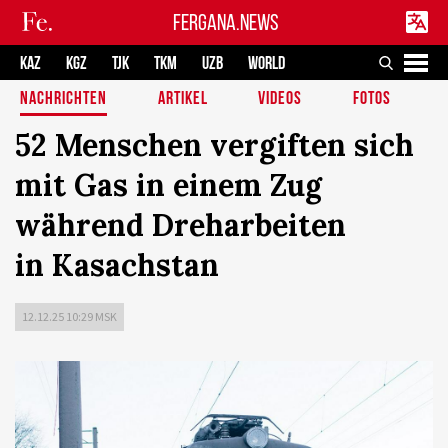
FERGANA.NEWS
KAZ
KGZ
TJK
TKM
UZB
WORLD
NACHRICHTEN
ARTIKEL
VIDEOS
FOTOS
52 Menschen vergiften sich
mit Gas in einem Zug
während Dreharbeiten
in Kasachstan
12.12.25 10:29 MSK