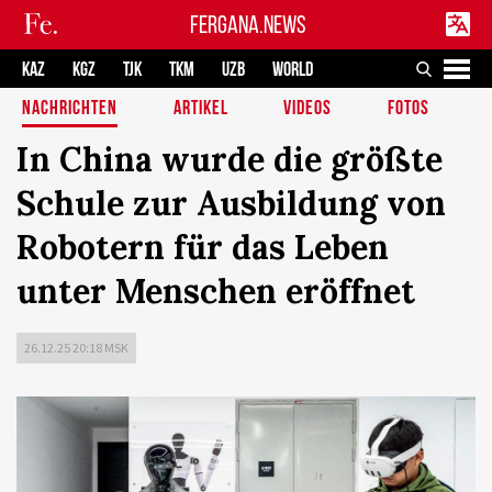
FERGANA.NEWS
KAZ
KGZ
TJK
TKM
UZB
WORLD
NACHRICHTEN
ARTIKEL
VIDEOS
FOTOS
In China wurde die größte
Schule zur Ausbildung von
Robotern für das Leben
unter Menschen eröffnet
26.12.25 20:18 MSK