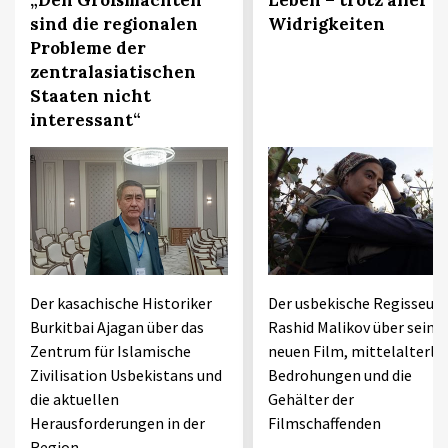
sind die regionalen
Widrigkeiten
Probleme der
zentralasiatischen
Staaten nicht
interessant“
Der kasachische Historiker
Der usbekische Regisseur
Burkitbai Ajagan über das
Rashid Malikov über seine
Zentrum für Islamische
neuen Film, mittelalterli
Zivilisation Usbekistans und
Bedrohungen und die
die aktuellen
Gehälter der
Herausforderungen in der
Filmschaffenden
Region