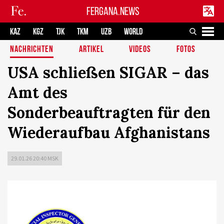
FERGANA.NEWS
KAZ
KGZ
TJK
TKM
UZB
WORLD
NACHRICHTEN
ARTIKEL
VIDEOS
FOTOS
USA schließen SIGAR – das
Amt des
Sonderbeauftragten für den
Wiederaufbau Afghanistans
29.01.26 20:40 MSK