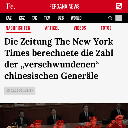
FERGANA.NEWS
KAZ
KGZ
TJK
TKM
UZB
WORLD
NACHRICHTEN
ARTIKEL
VIDEOS
FOTOS
Die Zeitung The New York
Times berechnete die Zahl
der „verschwundenen“
chinesischen Generäle
05.02.26 09:16 MSK